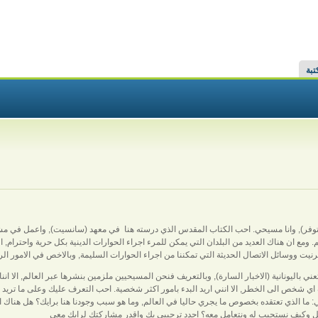
تبة
ر), وانا مسيحي. احب الكتاب المقدس الذي درسته هنا في معهد (سانسيت), واعمل في مشارك
 ومع ان هناك العديد من البلدان التي يمكن للمرء اجراء الحوارات الدينية بكل حرية واحترام, اف
رنيت ووسائل الاتصال الحديثة التي تمكننا من اجراء الحوارات السليمة, وبالاخص في الامور الر
عني باليونانية (الاخبار السارة), وبالتعريف فنحن المسيحيين ملزمين بنشرها عبر العالم, الا انن
اي شخص الى الخطر, الا انني اريد البدء بامور اكثر شخصية. احب التعرف عليك وعلى ما تريد
ي: ما الذي تعتقده بخصوص ما يجري حاليا في العالم, وما هو سبب وجودنا هنا برايك؟ هل هناك ا
ل وكيف نستجيب له ونتعامل معه؟ اجدد ترحيبي بك واقدر مشاركتك لرايك معي