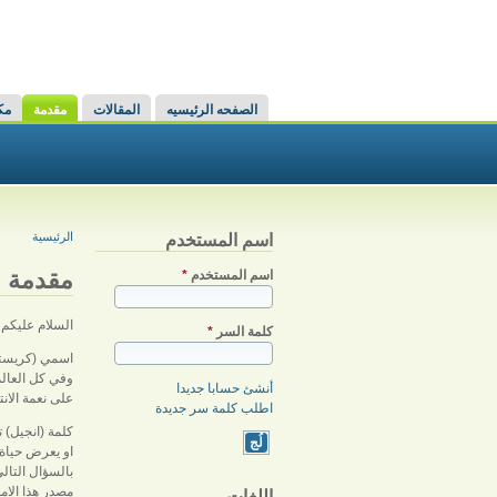
القائمة الرئيسية
الصفحه الرئيسيه
المقالات
مقدمة
مك
أنت هنا
الرئيسية
اسم المستخدم
مقدمة
‏اسم المستخدم ‏
*
السلام عليكم
‏كلمة السر ‏
*
اسمي (كريستوف
وفي كل العالم.
أنشئ حسابا جديدا
على نعمة الانت
اطلب كلمة سر جديدة
كلمة (انجيل) ت
او يعرض حياة 
بالسؤال التال
مصدر هذا الام
اللغات